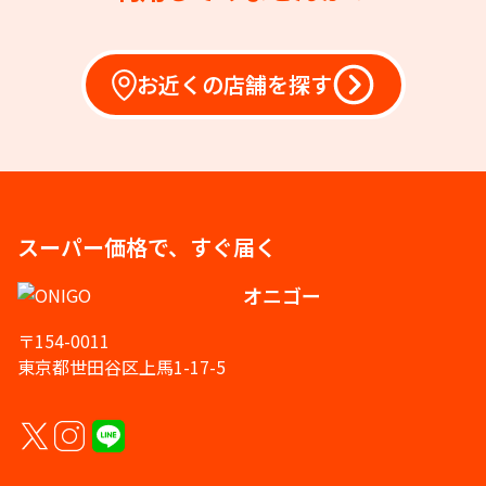
お近くの店舗を探す
スーパー価格で、すぐ届く
オニゴー
〒154-0011
東京都世田谷区上馬1-17-5