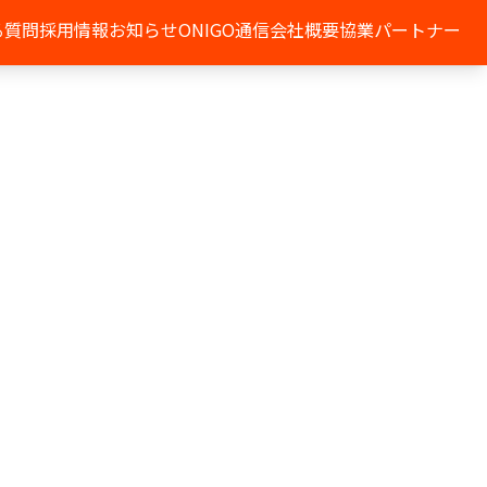
る質問
採用情報
お知らせ
ONIGO通信
会社概要
協業パートナー