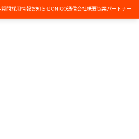
る質問
採用情報
お知らせ
ONIGO通信
会社概要
協業パートナー