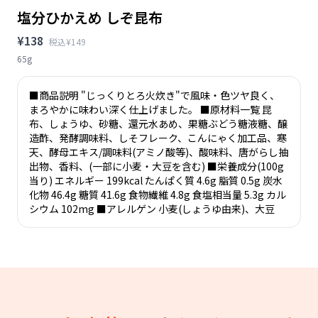
塩分ひかえめ しぞ昆布
¥138
税込¥149
65g
■商品説明 "じっくりとろ火炊き"で風味・色ツヤ良く、
まろやかに味わい深く仕上げました。 ■原材料一覧 昆
布、しょうゆ、砂糖、還元水あめ、果糖ぶどう糖液糖、醸
造酢、発酵調味料、しそフレーク、こんにゃく加工品、寒
天、酵母エキス/調味料(アミノ酸等)、酸味料、唐がらし抽
出物、香料、(一部に小麦・大豆を含む) ■栄養成分(100g
当り) エネルギー 199kcal たんぱく質 4.6g 脂質 0.5g 炭水
化物 46.4g 糖質 41.6g 食物繊維 4.8g 食塩相当量 5.3g カル
シウム 102mg ■アレルゲン 小麦(しょうゆ由来)、大豆