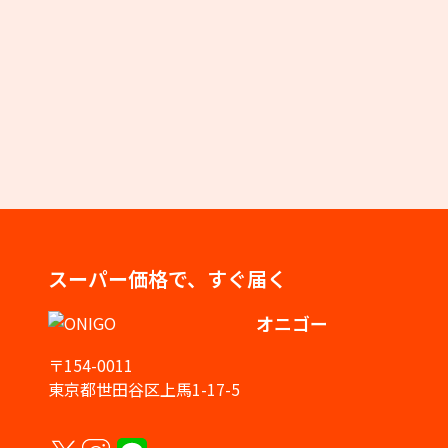
スーパー価格で、すぐ届く
オニゴー
〒154-0011
東京都世田谷区上馬1-17-5