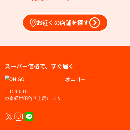
お近くの店舗を探す
スーパー価格で、すぐ届く
オニゴー
〒154-0011
東京都世田谷区上馬1-17-5