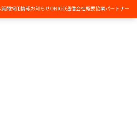
る質問
採用情報
お知らせ
ONIGO通信
会社概要
協業パートナー