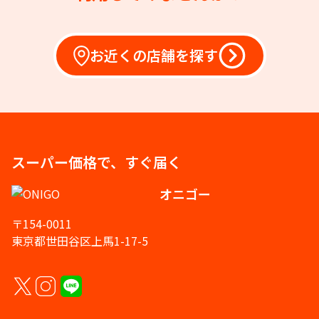
お近くの店舗を探す
スーパー価格で、すぐ届く
オニゴー
〒154-0011
東京都世田谷区上馬1-17-5