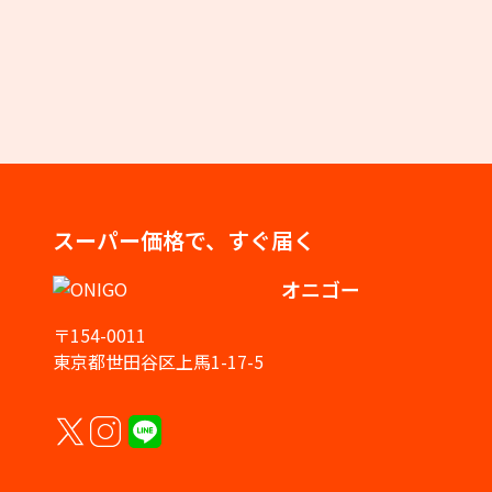
スーパー価格で、すぐ届く
オニゴー
〒154-0011
東京都世田谷区上馬1-17-5