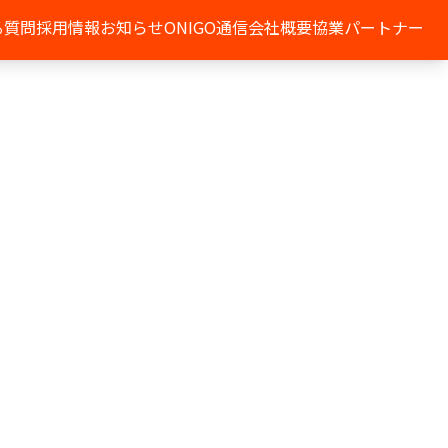
る質問
採用情報
お知らせ
ONIGO通信
会社概要
協業パートナー