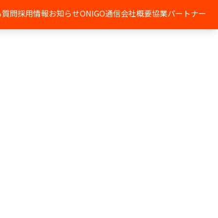
る質問
採用情報
お知らせ
ONIGO通信
会社概要
協業パートナー