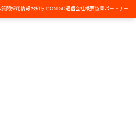
る質問
採用情報
お知らせ
ONIGO通信
会社概要
協業パートナー