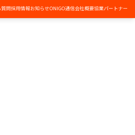
る質問
採用情報
お知らせ
ONIGO通信
会社概要
協業パートナー