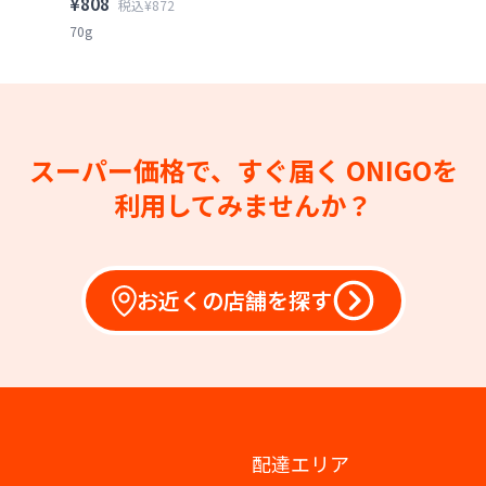
¥808
税込¥872
70g
スーパー価格で、すぐ届く
ONIGOを
利用してみませんか？
お近くの店舗を探す
配達エリア