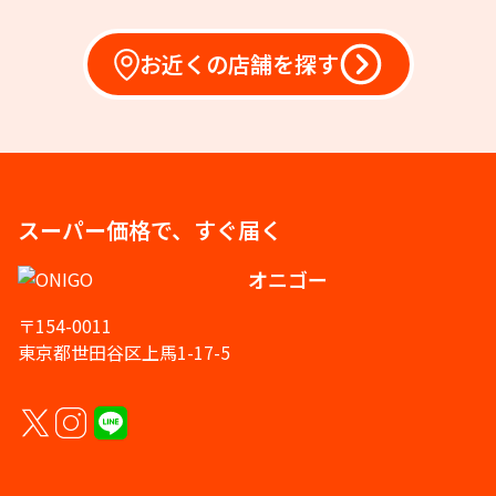
お近くの店舗を探す
スーパー価格で、すぐ届く
オニゴー
〒154-0011
東京都世田谷区上馬1-17-5