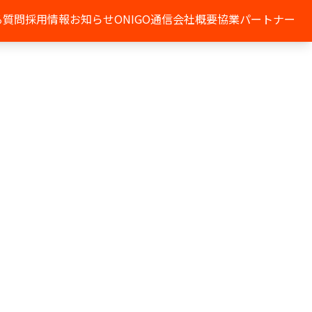
る質問
採用情報
お知らせ
ONIGO通信
会社概要
協業パートナー