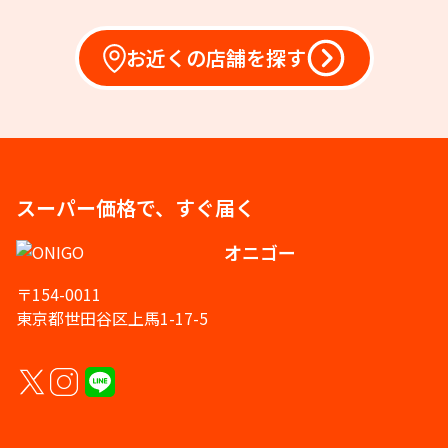
お近くの店舗を探す
スーパー価格で、すぐ届く
オニゴー
〒154-0011
東京都世田谷区上馬1-17-5