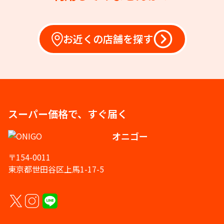
お近くの店舗を探す
スーパー価格で、すぐ届く
オニゴー
〒154-0011
東京都世田谷区上馬1-17-5