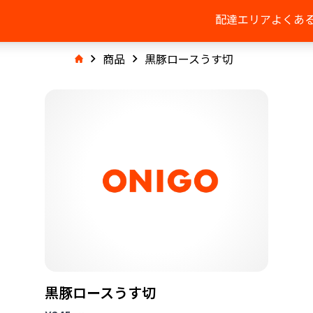
配達エリア
よくあ
商品
黒豚ロースうす切
黒豚ロースうす切