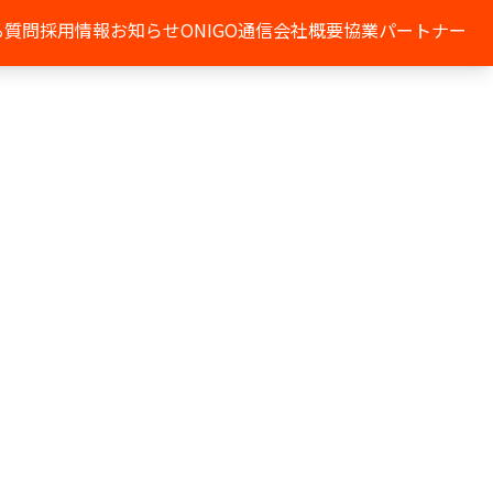
る質問
採用情報
お知らせ
ONIGO通信
会社概要
協業パートナー