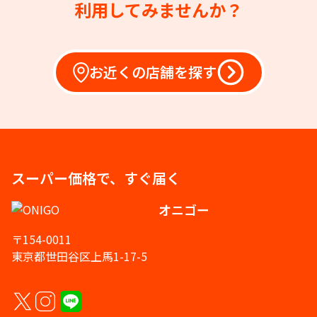
利用してみませんか？
お近くの店舗を探す
スーパー価格で、すぐ届く
オニゴー
〒154-0011
東京都世田谷区上馬1-17-5