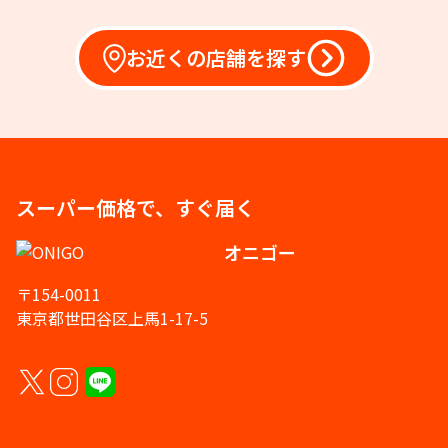
お近くの店舗を探す
スーパー価格で、すぐ届く
オニゴー
〒154-0011
東京都世田谷区上馬1-17-5