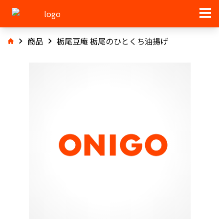
商品
栃尾豆庵 栃尾のひとくち油揚げ