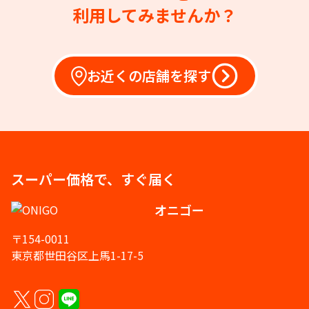
利用してみませんか？
お近くの店舗を探す
スーパー価格で、すぐ届く
オニゴー
〒154-0011
東京都世田谷区上馬1-17-5