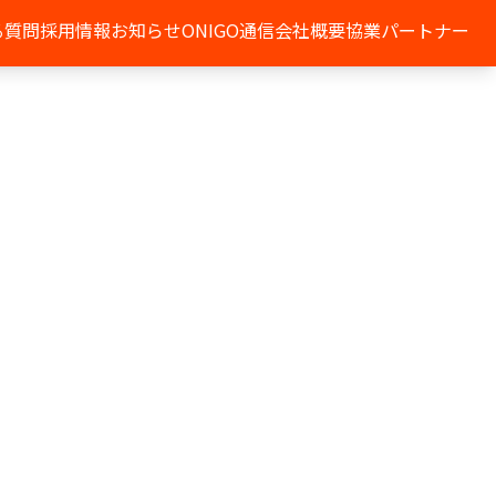
る質問
採用情報
お知らせ
ONIGO通信
会社概要
協業パートナー