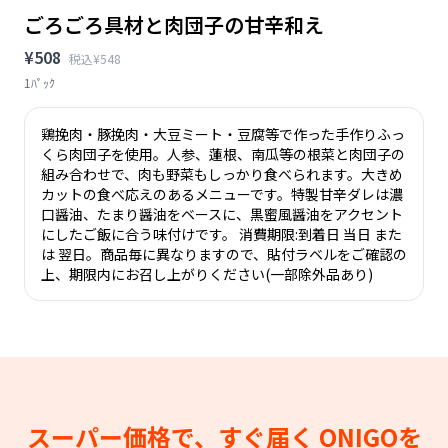
ごろごろ具材と肉団子の甘辛和え
¥508
税込¥548
1ﾊﾟｯｸ
鶏挽肉・豚挽肉・大豆ミート・豆腐等で作った手作りふっ
くら肉団子を使用。人参、蓮根、南瓜等の根菜と肉団子の
組み合わせで、肉も野菜もしっかり食べられます。大きめ
カットの食べ応えのあるメニューです。特製甘辛ダレは濃
口醤油、たまり醤油をベースに、黒蜜風醤油をアクセント
にしたご飯に合う味付けです。 消費期限:到着日 当日 また
は 翌日。商品毎に異なりますので、貼付ラベルをご確認の
上、期限内にお召し上がりください(一部除外品あり)
スーパー価格で、すぐ届く
ONIGOを