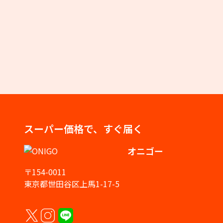
スーパー価格で、すぐ届く
オニゴー
〒154-0011
東京都世田谷区上馬1-17-5