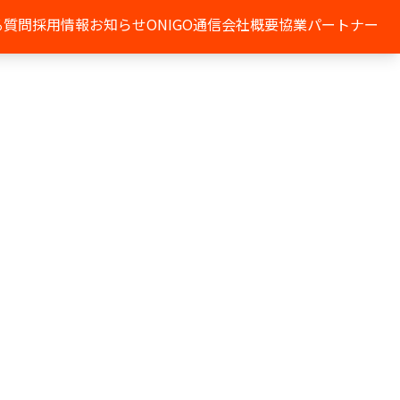
る質問
採用情報
お知らせ
ONIGO通信
会社概要
協業パートナー