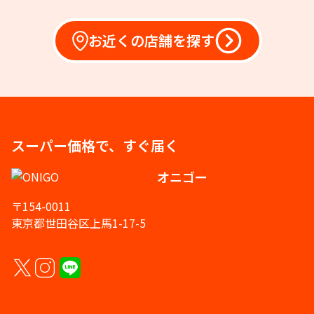
お近くの店舗を探す
スーパー価格で、すぐ届く
オニゴー
〒154-0011
東京都世田谷区上馬1-17-5