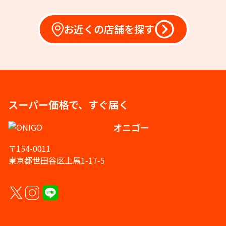
お近くの店舗を探す
スーパー価格で、すぐ届く
オニゴー
〒154-0011
東京都世田谷区上馬1-17-5