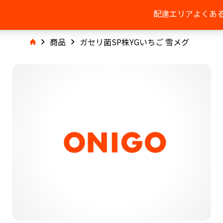
配達エリア
よくあ
商品
ガセリ菌SP株YGいちご 雪メグ