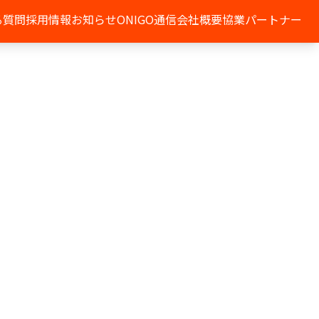
る質問
採用情報
お知らせ
ONIGO通信
会社概要
協業パートナー