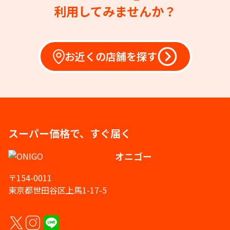
利用してみませんか？
お近くの店舗を探す
スーパー価格で、すぐ届く
オニゴー
〒154-0011
東京都世田谷区上馬1-17-5