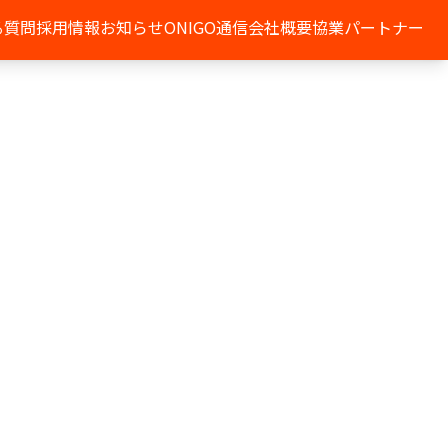
る質問
採用情報
お知らせ
ONIGO通信
会社概要
協業パートナー