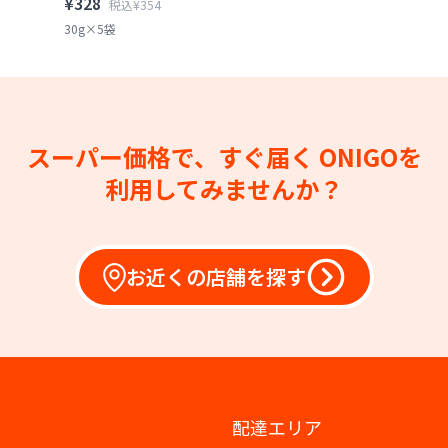
¥328
税込¥354
30g×5袋
スーパー価格で、すぐ届く
ONIGOを
利用してみませんか？
お近くの店舗を探す
配達エリア