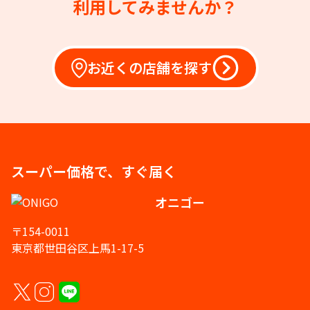
利用してみませんか？
お近くの店舗を探す
スーパー価格で、すぐ届く
オニゴー
〒154-0011
東京都世田谷区上馬1-17-5