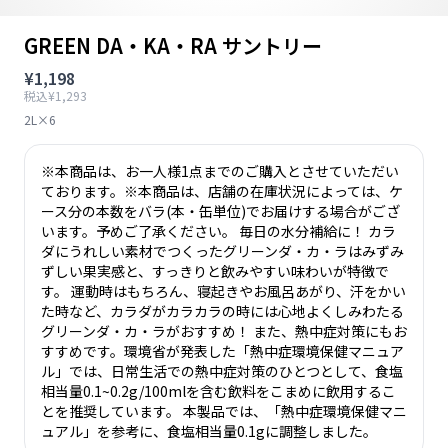
GREEN DA・KA・RA サントリー
¥1,198
税込¥1,293
2L×6
※本商品は、お一人様1点までのご購入とさせていただい
ております。※本商品は、店舗の在庫状況によっては、ケ
ース分の本数をバラ(本・缶単位)でお届けする場合がござ
います。予めご了承ください。 毎日の水分補給に！ カラ
ダにうれしい素材でつくったグリーンダ・カ・ラはみずみ
ずしい果実感と、すっきりと飲みやすい味わいが特徴で
す。 運動時はもちろん、寝起きやお風呂あがり、汗をかい
た時など、カラダがカラカラの時には心地よくしみわたる
グリーンダ・カ・ラがおすすめ！ また、熱中症対策にもお
すすめです。環境省が発表した「熱中症環境保健マニュア
ル」では、日常生活での熱中症対策のひとつとして、食塩
相当量0.1~0.2g/100mlを含む飲料をこまめに飲用するこ
とを推奨しています。 本製品では、「熱中症環境保健マニ
ュアル」を参考に、食塩相当量0.1gに調整しました。