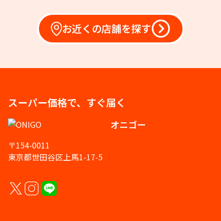
お近くの店舗を探す
スーパー価格で、すぐ届く
オニゴー
〒154-0011
東京都世田谷区上馬1-17-5