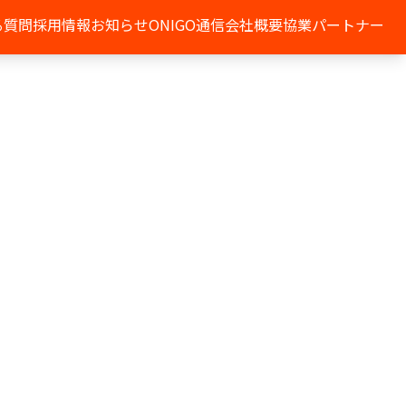
る質問
採用情報
お知らせ
ONIGO通信
会社概要
協業パートナー