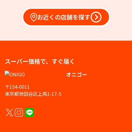
お近くの店舗を探す
スーパー価格で、すぐ届く
オニゴー
〒154-0011
東京都世田谷区上馬1-17-5