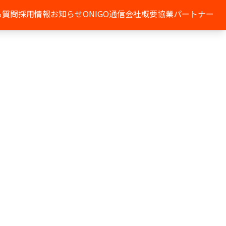
る質問
採用情報
お知らせ
ONIGO通信
会社概要
協業パートナー