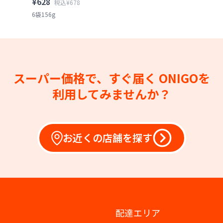
¥628
税込¥678
6袋156g
スーパー価格で、すぐ届く
ONIGOを
利用してみませんか？
お近くの店舗を探す
配達エリア