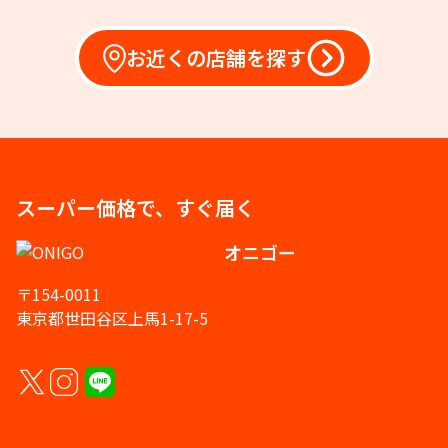
お近くの店舗を探す
スーパー価格で、すぐ届く
オニゴー
〒154-0011
東京都世田谷区上馬1-17-5