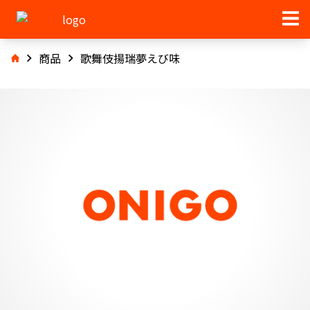
商品
歌舞伎揚瑞夢えび味