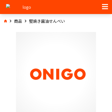
商品
堅焼き醤油せんべい