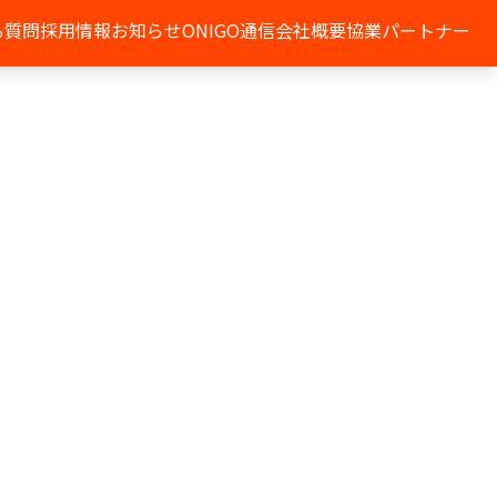
る質問
採用情報
お知らせ
ONIGO通信
会社概要
協業パートナー