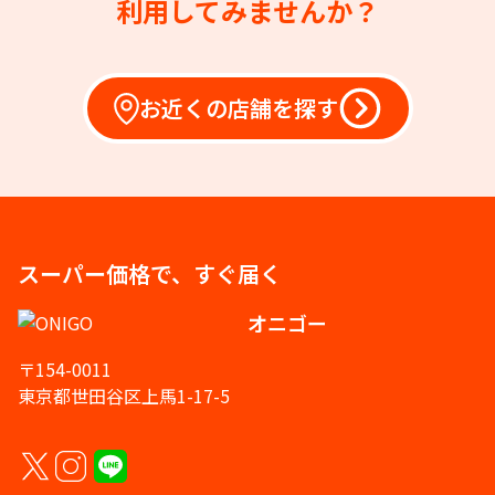
利用してみませんか？
お近くの店舗を探す
スーパー価格で、すぐ届く
オニゴー
〒154-0011
東京都世田谷区上馬1-17-5