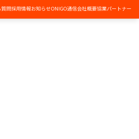
る質問
採用情報
お知らせ
ONIGO通信
会社概要
協業パートナー