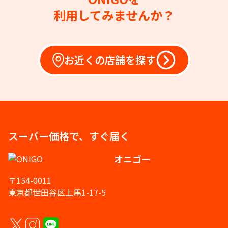
利用してみませんか？
お近くの店舗を探す
スーパー価格で、すぐ届く
オニゴー
〒154-0011
東京都世田谷区上馬1-17-5