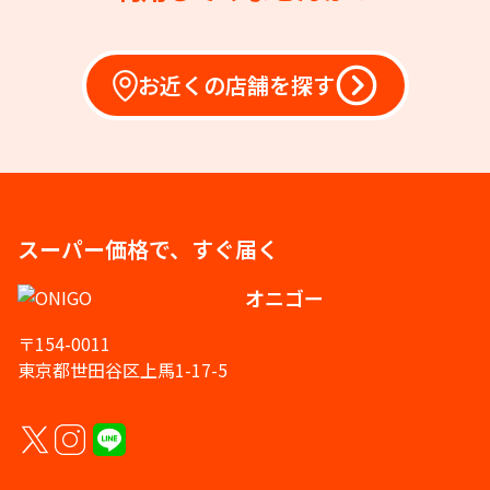
お近くの店舗を探す
スーパー価格で、すぐ届く
オニゴー
〒154-0011
東京都世田谷区上馬1-17-5