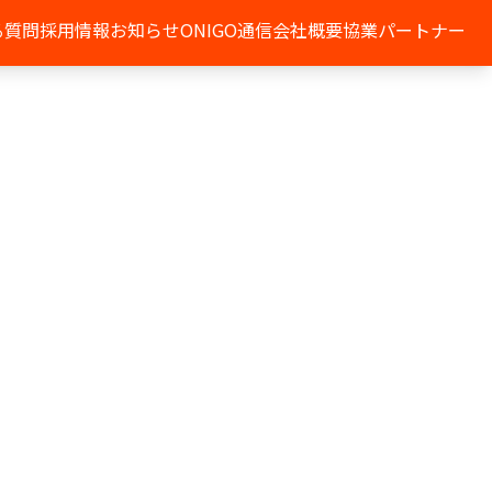
る質問
採用情報
お知らせ
ONIGO通信
会社概要
協業パートナー