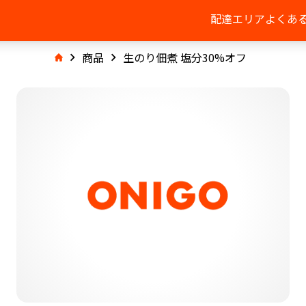
配達エリア
よくあ
商品
生のり佃煮 塩分30%オフ