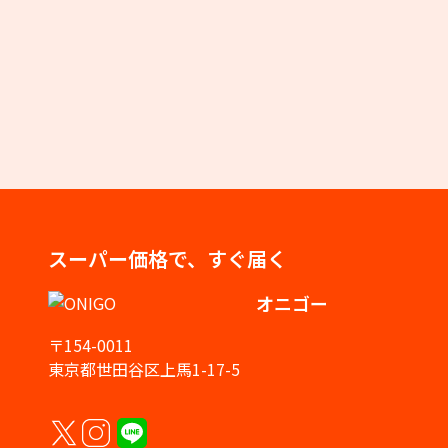
スーパー価格で、すぐ届く
オニゴー
〒154-0011
東京都世田谷区上馬1-17-5