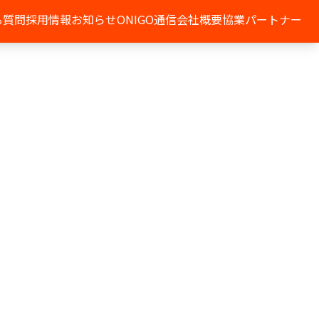
る質問
採用情報
お知らせ
ONIGO通信
会社概要
協業パートナー