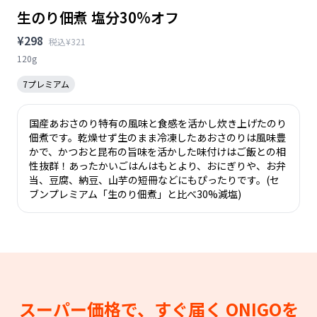
生のり佃煮 塩分30%オフ
¥298
税込¥321
120g
7プレミアム
国産あおさのり特有の風味と食感を活かし炊き上げたのり
佃煮です。乾燥せず生のまま冷凍したあおさのりは風味豊
かで、かつおと昆布の旨味を活かした味付けはご飯との相
性抜群！あったかいごはんはもとより、おにぎりや、お弁
当、豆腐、納豆、山芋の短冊などにもぴったりです。(セ
ブンプレミアム「生のり佃煮」と比べ30%減塩)
スーパー価格で、すぐ届く
ONIGOを