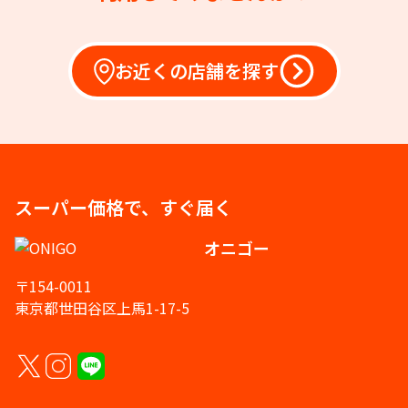
お近くの店舗を探す
スーパー価格で、すぐ届く
オニゴー
〒154-0011
東京都世田谷区上馬1-17-5