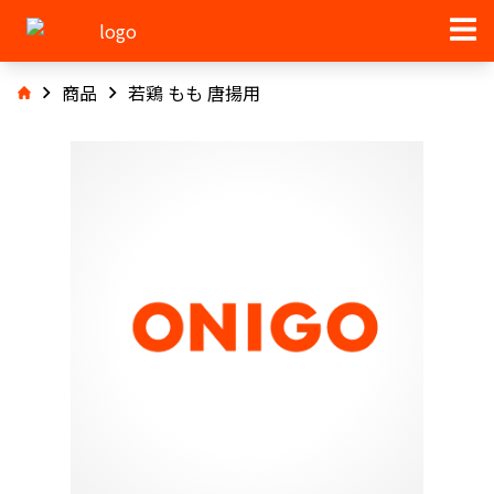
商品
若鶏 もも 唐揚用