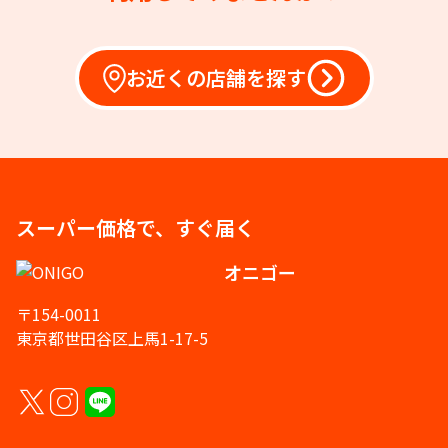
お近くの店舗を探す
スーパー価格で、すぐ届く
オニゴー
〒154-0011
東京都世田谷区上馬1-17-5