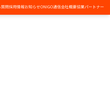
る質問
採用情報
お知らせ
ONIGO通信
会社概要
協業パートナー