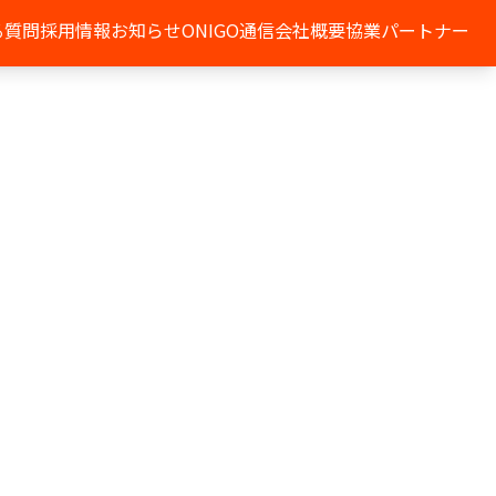
る質問
採用情報
お知らせ
ONIGO通信
会社概要
協業パートナー