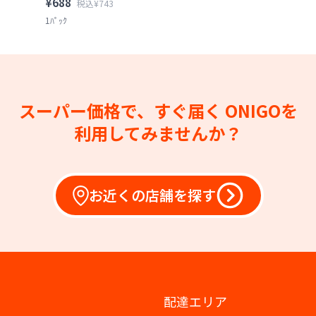
¥688
税込¥743
1ﾊﾟｯｸ
スーパー価格で、すぐ届く
ONIGOを
利用してみませんか？
お近くの店舗を探す
配達エリア