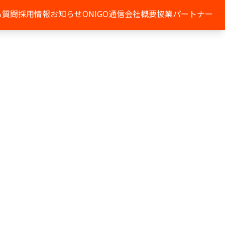
る質問
採用情報
お知らせ
ONIGO通信
会社概要
協業パートナー