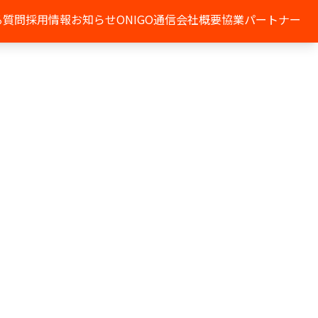
る質問
採用情報
お知らせ
ONIGO通信
会社概要
協業パートナー