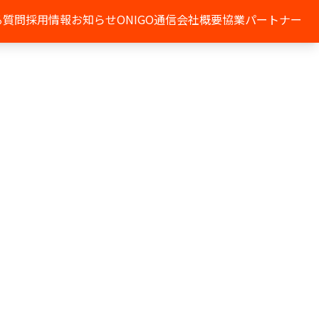
る質問
採用情報
お知らせ
ONIGO通信
会社概要
協業パートナー