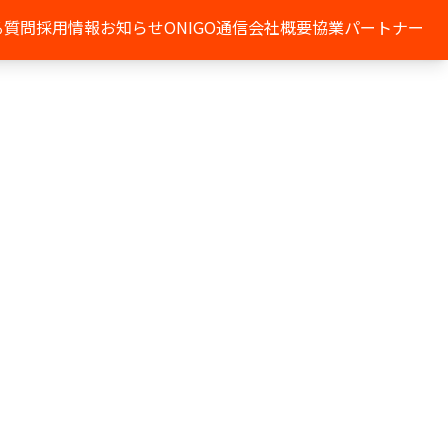
る質問
採用情報
お知らせ
ONIGO通信
会社概要
協業パートナー