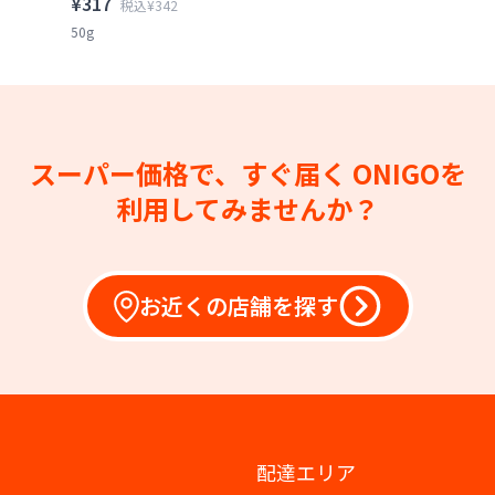
¥317
税込¥342
50g
スーパー価格で、すぐ届く
ONIGOを
利用してみませんか？
お近くの店舗を探す
配達エリア