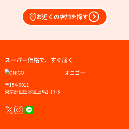
お近くの店舗を探す
スーパー価格で、すぐ届く
オニゴー
〒154-0011
東京都世田谷区上馬1-17-5